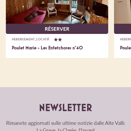
RÉSERVER
HEBERGEMENT_LOCATIF
HEBER
Poulet Marie - Les Enfetchores n°40
Poule
NEWSLETTER
Rimanete aggiornati sulle ultime notizie dalle Alte Valli:
La Grave, la Clarée, l'Izoard