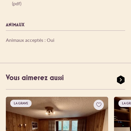
(pdf)
ANIMAUX
Animaux acceptés : Oui
Vous aimerez aussi
LA GRAVE
LA GR