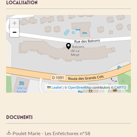
LOCALISATION
+
−
Leaflet
|
©
OpenStreetMap
contributors ©
CARTO
DOCUMENTS
Poulet Marie - Les Enfetchores n°58