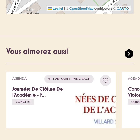
Leaflet
|
©
OpenStreetMap
contributors ©
CARTO
Vous aimerez aussi
AGENDA
AGEND
VILLAR-SAINT-PANCRACE
Journées De Clôture De
Conce
l'Académie - F...
Violon
CONCERT
CONC