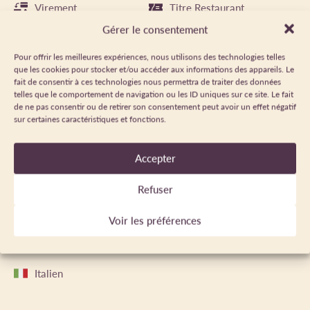
Virement
Titre Restaurant
Gérer le consentement
Pour offrir les meilleures expériences, nous utilisons des technologies telles
PÉRIODE D'OUVERTURE
que les cookies pour stocker et/ou accéder aux informations des appareils. Le
fait de consentir à ces technologies nous permettra de traiter des données
telles que le comportement de navigation ou les ID uniques sur ce site. Le fait
Du 14/05 au 16/10/2026 le lundi, mardi et jeudi de 11h à
de ne pas consentir ou de retirer son consentement peut avoir un effet négatif
20h30. Le vendredi de 11h à 21h. Le samedi de 10h30 à
sur certaines caractéristiques et fonctions.
21h. Le dimanche de 10h à 20h30. Fermé le mercredi.
Ouvert tous les jours pendant les vacances scolaires.
Accepter
Refuser
LANGUES PARLÉES
Voir les préférences
Anglais
Français
Italien