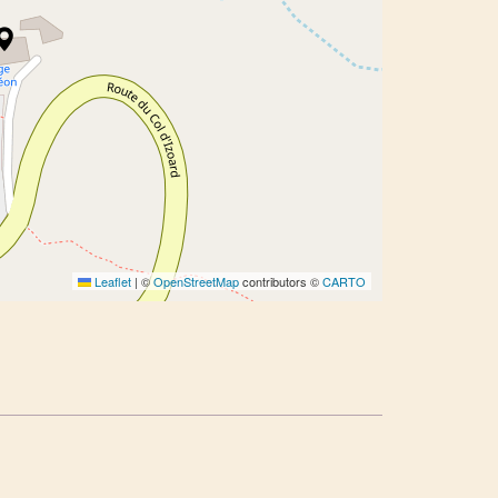
Leaflet
|
©
OpenStreetMap
contributors ©
CARTO