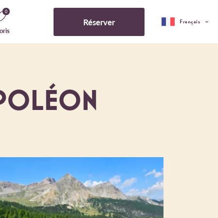
0
Réserver
Français
oris
APOLÉON