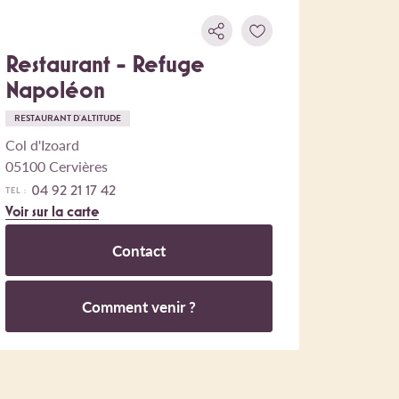
Restaurant - Refuge
Napoléon
RESTAURANT D'ALTITUDE
Col d'Izoard
05100 Cervières
04 92 21 17 42
TEL :
Voir sur la carte
Contact
Comment venir ?