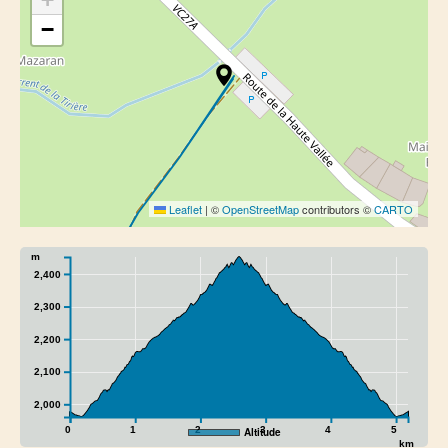
−
Leaflet
|
©
OpenStreetMap
contributors ©
CARTO
m
2,400
2,300
2,200
2,100
2,000
0
1
2
3
4
5
Altitude
km