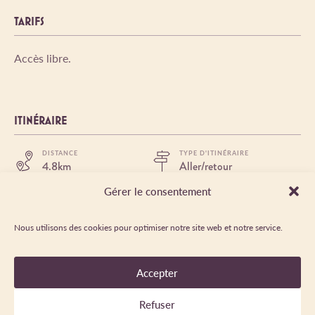
TARIFS
Accès libre.
ITINÉRAIRE
DISTANCE
TYPE D'ITINÉRAIRE
4.8km
Aller/retour
DÉNIVELÉ POSITIF
DURÉE JOURNALIÈRE
Gérer le consentement
548m
04:00
ITINÉRAIRE BALISÉ
PRÉCISION BALISAGE
Oui
GR58 Variante -
Nous utilisons des cookies pour optimiser notre site web et notre service.
balisage Blanc /
rouge tout le long du
parcours et panneaux
Accepter
PASSAGE DÉLICAT
NATURE DU TERRAIN
Un passage
Itinéraire non damé,
Refuser
technique avec
Rocher, Cailloux,