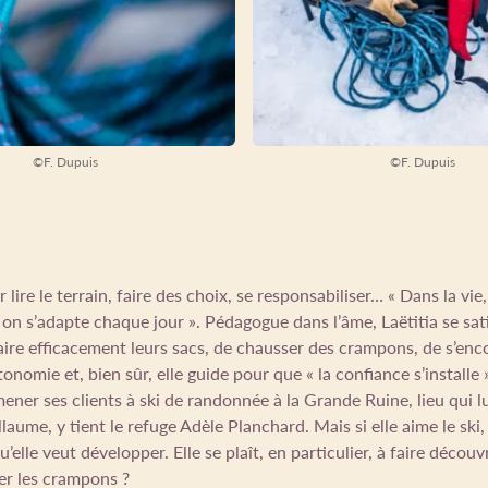
©F. Dupuis
©F. Dupuis
 lire le terrain, faire des choix, se responsabiliser… « Dans la vie,
on s’adapte chaque jour ». Pédagogue dans l’âme, Laëtitia se sati
aire efficacement leurs sacs, de chausser des crampons, de s’enc
tonomie et, bien sûr, elle guide pour que « la confiance s’installe »
ner ses clients à ski de randonnée à la Grande Ruine, lieu qui l
ume, y tient le refuge Adèle Planchard. Mais si elle aime le ski, 
u’elle veut développer. Elle se plaît, en particulier, à faire découvr
ser les crampons ?