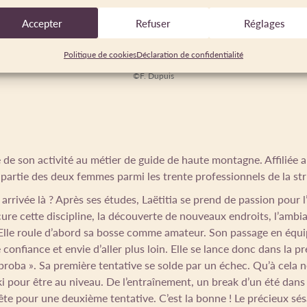
Accepter
Refuser
Réglages
Politique de cookies
Déclaration de confidentialité
©F. Dupuis
e de son activité au métier de guide de haute montagne. Affiliée
t partie des deux femmes parmi les trente professionnels de la st
rrivée là ? Après ses études, Laëtitia se prend de passion pour l
ocure cette discipline, la découverte de nouveaux endroits, l’ambi
Elle roule d’abord sa bosse comme amateur. Son passage en équi
confiance et envie d’aller plus loin. Elle se lance donc dans la pr
proba ». Sa première tentative se solde par un échec. Qu’à cela ne
ski pour être au niveau. De l’entraînement, un break d’un été dan
rête pour une deuxième tentative. C’est la bonne ! Le précieux sé