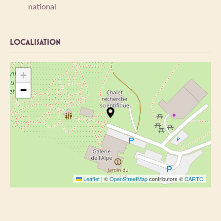
national
LOCALISATION
+
−
Leaflet
|
©
OpenStreetMap
contributors ©
CARTO