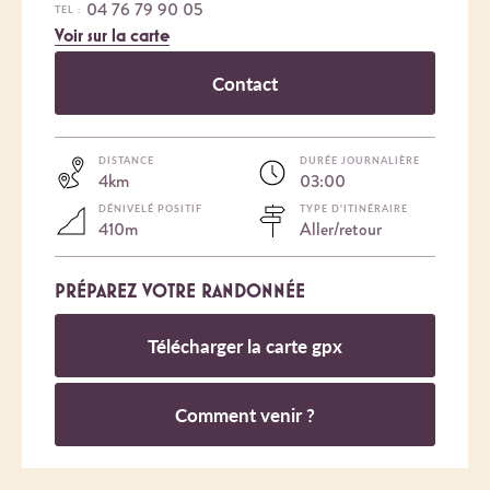
04 76 79 90 05
TEL :
Voir sur la carte
Contact
DISTANCE
DURÉE JOURNALIÈRE
4km
03:00
DÉNIVELÉ POSITIF
TYPE D'ITINÉRAIRE
410m
Aller/retour
PRÉPAREZ VOTRE RANDONNÉE
Télécharger la carte gpx
Comment venir ?