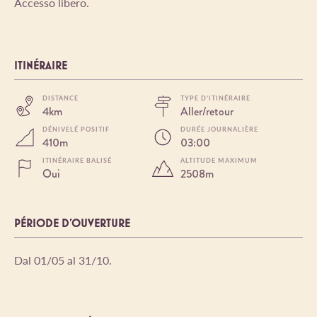
Accesso libero.
ITINÉRAIRE
DISTANCE
TYPE D'ITINÉRAIRE
4km
Aller/retour
DÉNIVELÉ POSITIF
DURÉE JOURNALIÈRE
410m
03:00
ITINÉRAIRE BALISÉ
ALTITUDE MAXIMUM
Oui
2508m
PÉRIODE D'OUVERTURE
Dal 01/05 al 31/10.