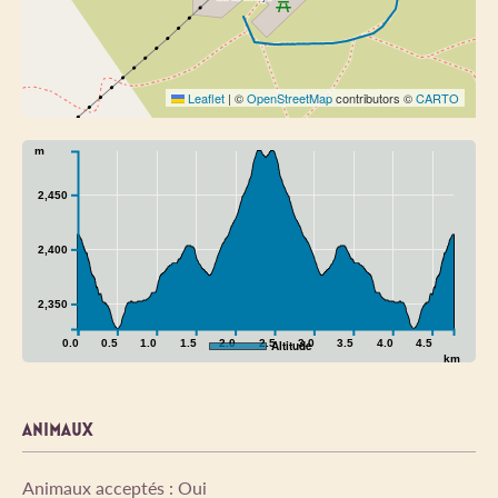
Leaflet
|
©
OpenStreetMap
contributors ©
CARTO
m
2,450
2,400
2,350
0.0
0.5
1.0
1.5
2.0
2.5
3.0
3.5
4.0
4.5
Altitude
km
ANIMAUX
Animaux acceptés : Oui