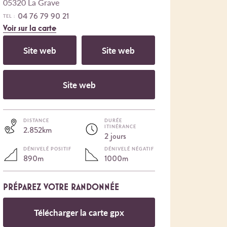
05320 La Grave
04 76 79 90 21
TEL :
Voir sur la carte
Site web
Site web
Site web
DISTANCE
DURÉE
ITINÉRANCE
2.852km
2 jours
DÉNIVELÉ POSITIF
DÉNIVELÉ NÉGATIF
890m
1000m
PRÉPAREZ VOTRE RANDONNÉE
Télécharger la carte gpx