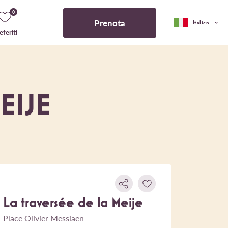
0
Prenota
Italien
eferiti
EIJE
La traversée de la Meije
Place Olivier Messiaen