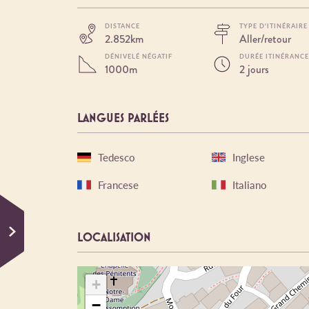
DISTANCE
TYPE D'ITINÉRAIRE
2.852km
Aller/retour
DÉNIVELÉ NÉGATIF
DURÉE ITINÉRANCE
1000m
2 jours
LANGUES PARLÉES
Tedesco
Inglese
Francese
Italiano
LOCALISATION
+
−