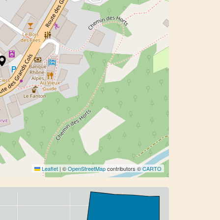
Leaflet
|
©
OpenStreetMap
contributors ©
CARTO