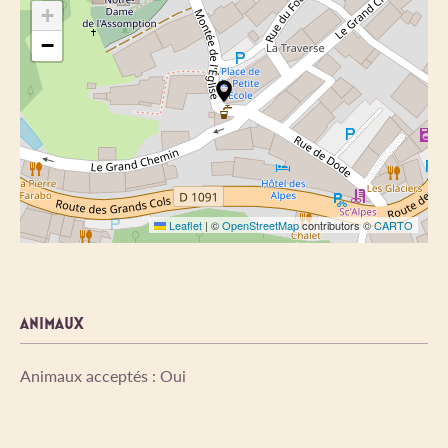
+
−
Leaflet
|
©
OpenStreetMap
contributors ©
CARTO
ANIMAUX
Animaux acceptés : Oui