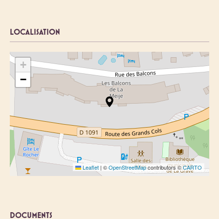
LOCALISATION
+
−
Leaflet
|
©
OpenStreetMap
contributors ©
CARTO
DOCUMENTS