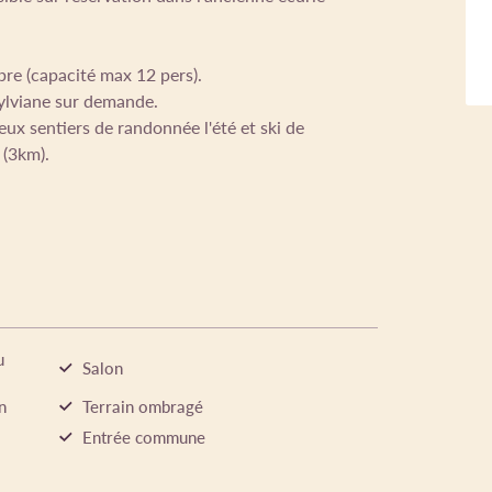
ibre (capacité max 12 pers).
ylviane sur demande.
x sentiers de randonnée l'été et ski de
 (3km).
u
Salon
n
Terrain ombragé
Entrée commune