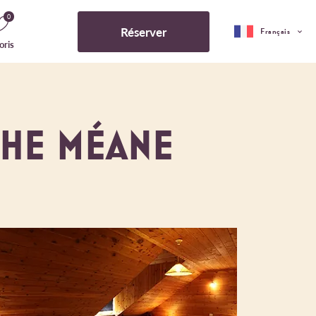
0
Réserver
Français
oris
CHE MÉANE