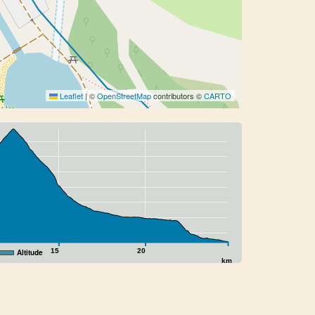
Leaflet
|
©
OpenStreetMap
contributors ©
CARTO
15
20
Altitude
km