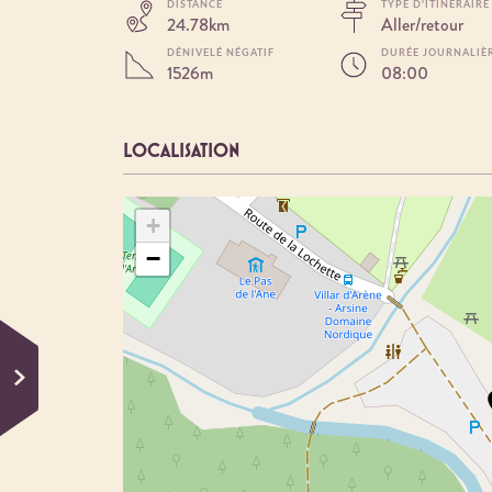
DISTANCE
TYPE D'ITINÉRAIRE
24.78km
Aller/retour
DÉNIVELÉ NÉGATIF
DURÉE JOURNALIÈ
1526m
08:00
LOCALISATION
+
−