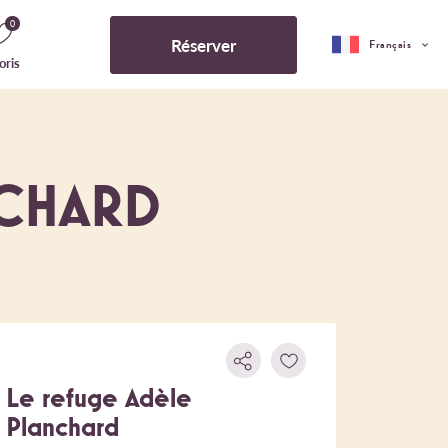
0
Réserver
Français
oris
NCHARD
Le refuge Adèle
Planchard