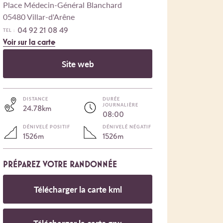
Place Médecin-Général Blanchard
05480 Villar-d'Arêne
04 92 21 08 49
TEL :
Voir sur la carte
Site web
DISTANCE
DURÉE
JOURNALIÈRE
24.78km
08:00
DÉNIVELÉ POSITIF
DÉNIVELÉ NÉGATIF
1526m
1526m
PRÉPAREZ VOTRE RANDONNÉE
Télécharger la carte kml