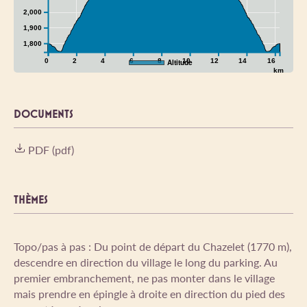
2,000
1,900
1,800
0
2
4
6
8
10
12
14
16
Altitude
km
DOCUMENTS
PDF (pdf)
THÈMES
Topo/pas à pas : Du point de départ du Chazelet (1770 m),
descendre en direction du village le long du parking. Au
premier embranchement, ne pas monter dans le village
mais prendre en épingle à droite en direction du pied des