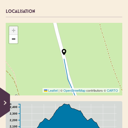
LOCALISATION
+
−
Leaflet
|
©
OpenStreetMap
contributors ©
CARTO
m
2,400
2,300
2,200
2,100