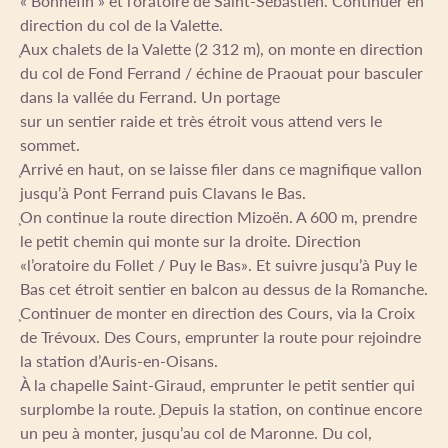
« Bonnefin » et l’oratoire de Saint-Sébastien. Continuer en
direction du col de la Valette.
͕Aux chalets de la Valette (2 312 m), on monte en direction
du col de Fond Ferrand / échine de Praouat pour basculer
dans la vallée du Ferrand. Un portage
sur un sentier raide et très étroit vous attend vers le
sommet.
͕Arrivé en haut, on se laisse filer dans ce magnifique vallon
jusqu’à Pont Ferrand puis Clavans le Bas.
͕On continue la route direction Mizoën. A 600 m, prendre
le petit chemin qui monte sur la droite. Direction
«l’oratoire du Follet / Puy le Bas». Et suivre jusqu’à Puy le
Bas cet étroit sentier en balcon au dessus de la Romanche.
͕Continuer de monter en direction des Cours, via la Croix
de Trévoux. Des Cours, emprunter la route pour rejoindre
la station d’Auris-en-Oisans.
À la chapelle Saint-Giraud, emprunter le petit sentier qui
surplombe la route. ͕Depuis la station, on continue encore
un peu à monter, jusqu’au col de Maronne. Du col,