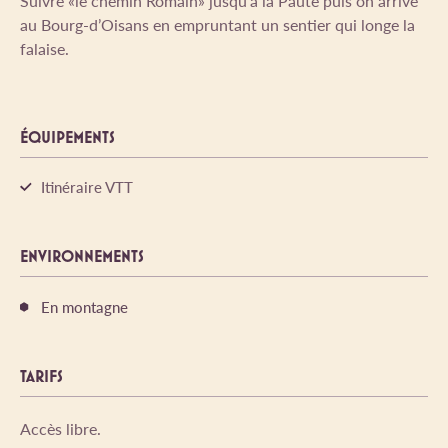
Suivre «le chemin Romain» jusqu’à la Paute puis on arrive
au Bourg-d’Oisans en empruntant un sentier qui longe la
falaise.
ÉQUIPEMENTS
Itinéraire VTT
ENVIRONNEMENTS
En montagne
TARIFS
Accès libre.