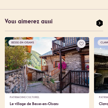
Vous aimerez aussi
BESSE-EN-OISANS
CLAV
PATRIMOINE CULTUREL
PATRI
Le village de Besse-en-Oisans
Clava