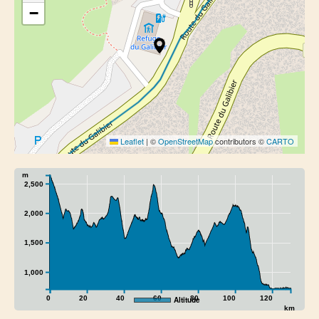
−
Leaflet
|
©
OpenStreetMap
contributors ©
CARTO
m
2,500
2,000
1,500
1,000
0
20
40
60
80
100
120
Altitude
km