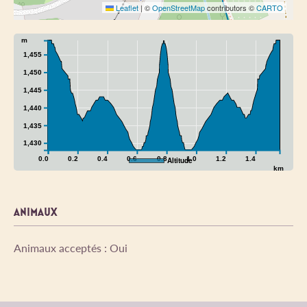
Leaflet
|
©
OpenStreetMap
contributors ©
CARTO
m
1,455
1,450
1,445
1,440
1,435
1,430
0.0
0.2
0.4
0.6
0.8
1.0
1.2
1.4
Altitude
km
ANIMAUX
Animaux acceptés : Oui