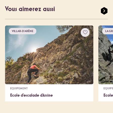
Vous aimerez aussi
VILLAR-D'ARÊNE
LA GR
EQUIPEMENT
EQUIP
Ecole d'escalade d'Arsine
Ecole