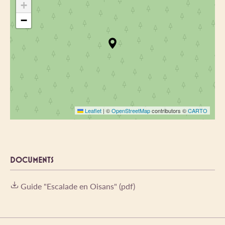
+
−
Leaflet
|
©
OpenStreetMap
contributors ©
CARTO
DOCUMENTS
Guide "Escalade en Oisans" (pdf)