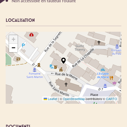
Non accessible en fauteuil roulant
LOCALISATION
+
−
Leaflet
|
©
OpenStreetMap
contributors ©
CARTO
DOCUMENTS