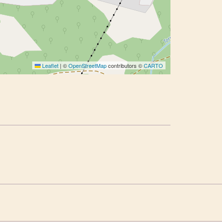
Leaflet
|
©
OpenStreetMap
contributors ©
CARTO