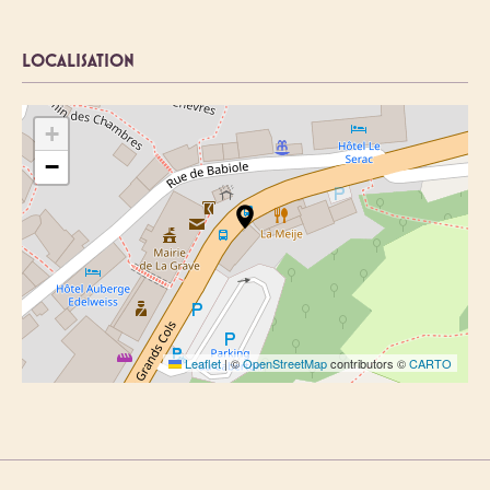
LOCALISATION
+
−
Leaflet
|
©
OpenStreetMap
contributors ©
CARTO