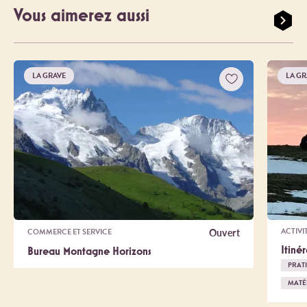
Vous aimerez aussi
LA GRAVE
LA GR
Ouvert
ACTIVI
COMMERCE ET SERVICE
Itiné
Bureau Montagne Horizons
PRAT
MATÉ