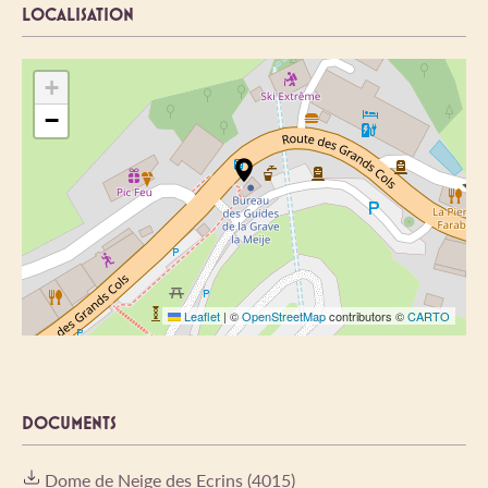
LOCALISATION
+
−
Leaflet
|
©
OpenStreetMap
contributors ©
CARTO
DOCUMENTS
Dome de Neige des Ecrins (4015)