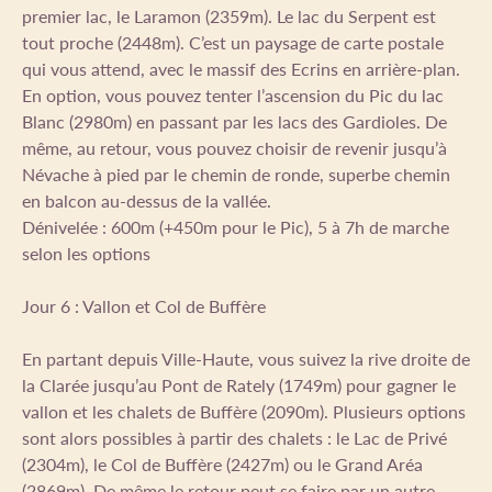
premier lac, le Laramon (2359m). Le lac du Serpent est
tout proche (2448m). C’est un paysage de carte postale
qui vous attend, avec le massif des Ecrins en arrière-plan.
En option, vous pouvez tenter l’ascension du Pic du lac
Blanc (2980m) en passant par les lacs des Gardioles. De
même, au retour, vous pouvez choisir de revenir jusqu’à
Névache à pied par le chemin de ronde, superbe chemin
en balcon au-dessus de la vallée.
Dénivelée : 600m (+450m pour le Pic), 5 à 7h de marche
selon les options
Jour 6 : Vallon et Col de Buffère
En partant depuis Ville-Haute, vous suivez la rive droite de
la Clarée jusqu’au Pont de Rately (1749m) pour gagner le
vallon et les chalets de Buffère (2090m). Plusieurs options
sont alors possibles à partir des chalets : le Lac de Privé
(2304m), le Col de Buffère (2427m) ou le Grand Aréa
(2869m). De même le retour peut se faire par un autre