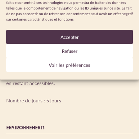
Sac à dos : vous portez vos affaires de la journée et un
fait de consentir à ces technologies nous permettra de traiter des données
pique-nique.
telles que le comportement de navigation ou les ID uniques sur ce site. Le fait
de ne pas consentir ou de retirer son consentement peut avoir un effet négatif
Ce séjour s’adresse aux personnes qui désirent marcher
sur certaines caractéristiques et fonctions.
sans encadrement mais qui ont l’habitude de faire des
randonnées en moyenne montagne de 4 à 7h de marche et
Accepter
de 500 à 800 mètres de dénivelées. Certaines randonnées
pourront atteindre plus de 1000m de dénivelées selon
Refuser
l’option choisie. Pour certaines étapes un peu plus
longues, nous vous proposons toujours un itinéraire plus
Voir les préférences
facile. Il faut penser également qu’en début de saison (fin
juin, début juillet) certains cols sont encore enneigés tout
en restant accessibles.
Nombre de jours : 5 jours
ENVIRONNEMENTS