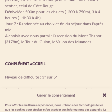
sentier, celui de Côte Rouge.
Dénivelée : 500m pour les chalets (+200 à 750m), 3 à 4
heures (+ 1h30 à 4h)
Jour 7 : Randonnée au choix et fin du séjour dans l'après-
midi.
A choisir avec nous parmi : l’ascension du Mont Thabor
(3178m), le Tour du Guion, le Vallon des Muandes ...
COMPLÉMENT ACCUEIL
Niveau de difficulté : 3* sur 5*
4 à 7h de marche par jour. Les randonnées sont à tiroirs
avec plusieurs options.
Gérer le consentement
Itinéraires de montagne avec des dénivelées de 500 à 800
Pour offrir les meilleures expériences, nous utilisons des technologies telles
mètres cumulés en montée et/ou en descente.
que les cookies pour stocker et/ou accéder aux informations des appareils. Le