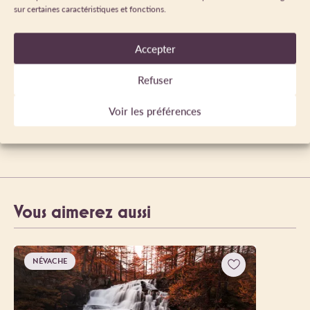
sur certaines caractéristiques et fonctions.
Accepter
Refuser
Voir les préférences
Leaflet
|
©
OpenStreetMap
contributors ©
CARTO
Vous aimerez aussi
NÉVACHE