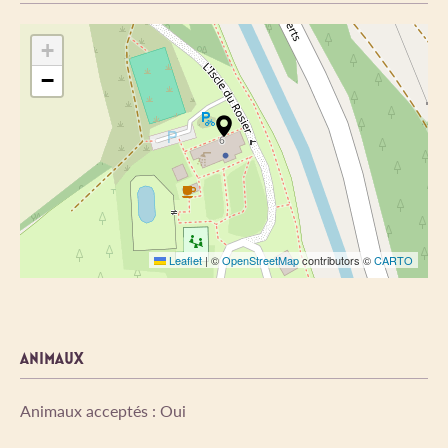
+
−
Leaflet
|
©
OpenStreetMap
contributors ©
CARTO
ANIMAUX
Animaux acceptés : Oui