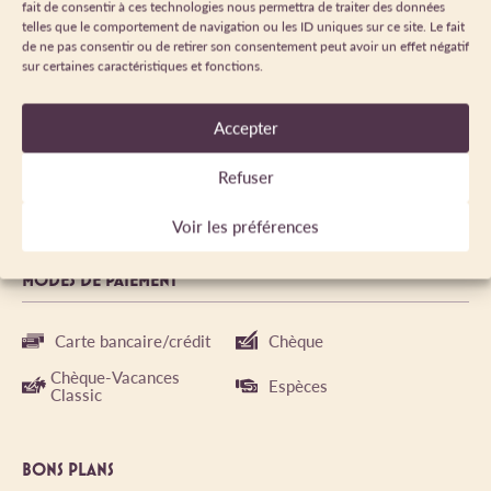
fait de consentir à ces technologies nous permettra de traiter des données
Location de frigo: 9 € / jour.
telles que le comportement de navigation ou les ID uniques sur ce site. Le fait
de ne pas consentir ou de retirer son consentement peut avoir un effet négatif
Location de BBQ : 9 € / jour
sur certaines caractéristiques et fonctions.
Kit bébé : 7 € / jour
Accepter
+ Frais de réservation : 22 € du 3/07 au 30/08.
Refuser
Taxe de séjour non incluse.
Voir les préférences
MODES DE PAIEMENT
Carte bancaire/crédit
Chèque
Chèque-Vacances
Espèces
Classic
BONS PLANS