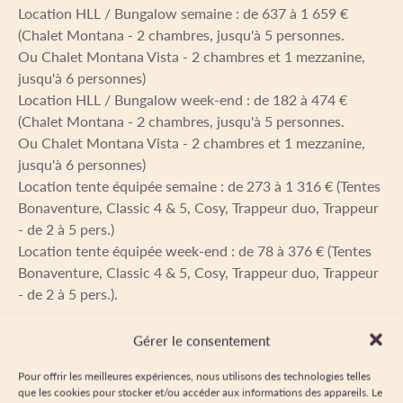
Location HLL / Bungalow semaine : de 637 à 1 659 €
(Chalet Montana - 2 chambres, jusqu'à 5 personnes.
Ou Chalet Montana Vista - 2 chambres et 1 mezzanine,
jusqu'à 6 personnes)
Location HLL / Bungalow week-end : de 182 à 474 €
(Chalet Montana - 2 chambres, jusqu'à 5 personnes.
Ou Chalet Montana Vista - 2 chambres et 1 mezzanine,
jusqu'à 6 personnes)
Location tente équipée semaine : de 273 à 1 316 € (Tentes
Bonaventure, Classic 4 & 5, Cosy, Trappeur duo, Trappeur
- de 2 à 5 pers.)
Location tente équipée week-end : de 78 à 376 € (Tentes
Bonaventure, Classic 4 & 5, Cosy, Trappeur duo, Trappeur
- de 2 à 5 pers.).
Gérer le consentement
Forfait ménage : 90 €
Pour offrir les meilleures expériences, nous utilisons des technologies telles
Location de draps : 16 € lit double, 11 € lit simple
que les cookies pour stocker et/ou accéder aux informations des appareils. Le
Location de serviettes de bain: 7 € / serviette.