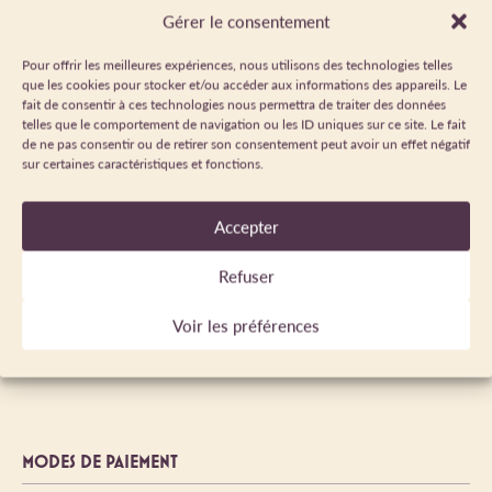
Gérer le consentement
A 300 m maxi des pistes
Arrêt de transport en commun à moins de
Pour offrir les meilleures expériences, nous utilisons des technologies telles
500 m
que les cookies pour stocker et/ou accéder aux informations des appareils. Le
fait de consentir à ces technologies nous permettra de traiter des données
Rivière à -5 km
telles que le comportement de navigation ou les ID uniques sur ce site. Le fait
de ne pas consentir ou de retirer son consentement peut avoir un effet négatif
Afficher plus
sur certaines caractéristiques et fonctions.
Accepter
TARIFS
Refuser
Semaine : à partir de 380 €.
Voir les préférences
Taxe de séjour non incluse.
MODES DE PAIEMENT