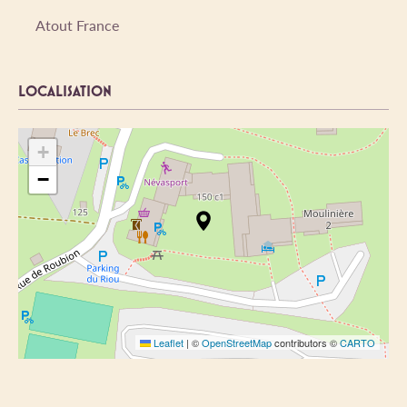
Atout France
LOCALISATION
+
−
Leaflet
|
©
OpenStreetMap
contributors ©
CARTO