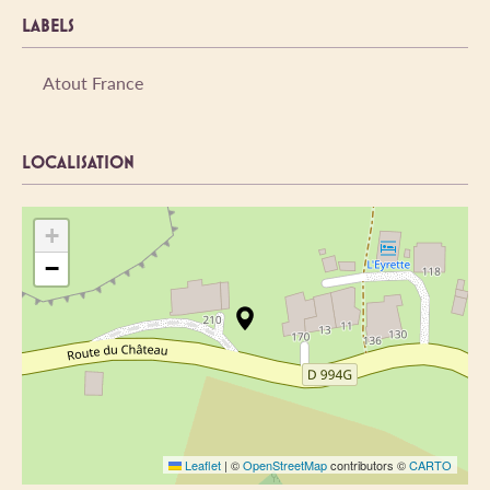
LABELS
Atout France
LOCALISATION
+
−
Leaflet
|
©
OpenStreetMap
contributors ©
CARTO