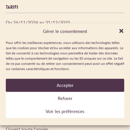
TARIFS
Du 26/11/2024 au 31/12/2025
Semaine : 650 €.
Gérer le consentement
Du 01/01 au 31/12/2026
Pour offrir les meilleures expériences, nous utilisons des technologies telles
que les cookies pour stocker et/ou accéder aux informations des appareils. Le
Semaine : 650 €.
fait de consentir à ces technologies nous permettra de traiter des données
telles que le comportement de navigation ou les ID uniques sur ce site. Le fait
de ne pas consentir ou de retirer son consentement peut avoir un effet négatif
sur certaines caractéristiques et fonctions.
MODES DE PAIEMENT
Accepter
Chèque
Refuser
Voir les préférences
PÉRIODE D'OUVERTURE
Ouvert toute l'année