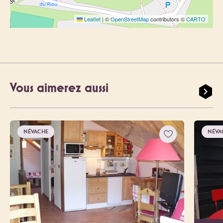
Leaflet
|
©
OpenStreetMap
contributors ©
CARTO
Vous aimerez aussi
NÉVACHE
NÉVA