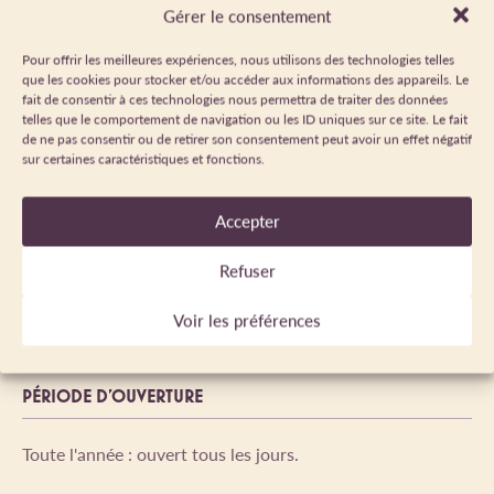
Gérer le consentement
Chèque-Vacances
Espèces
Classic
Pour offrir les meilleures expériences, nous utilisons des technologies telles
que les cookies pour stocker et/ou accéder aux informations des appareils. Le
Virement
Paypal
fait de consentir à ces technologies nous permettra de traiter des données
telles que le comportement de navigation ou les ID uniques sur ce site. Le fait
Chèque-Vacances
Connect
de ne pas consentir ou de retirer son consentement peut avoir un effet négatif
sur certaines caractéristiques et fonctions.
BONS PLANS
Accepter
Refuser
Vacances de printemps et de la Toussaint au tarif Basse
Saison!
Voir les préférences
PÉRIODE D'OUVERTURE
Toute l'année : ouvert tous les jours.