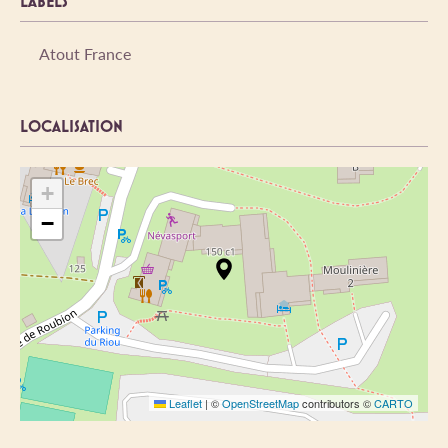
LABELS
Atout France
LOCALISATION
+
−
Leaflet
|
©
OpenStreetMap
contributors ©
CARTO