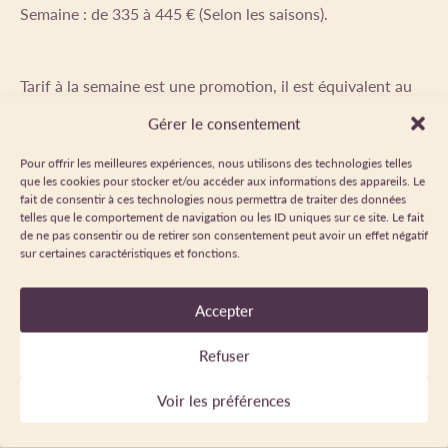
Semaine : de 335 à 445 € (Selon les saisons).
Tarif à la semaine est une promotion, il est équivalent au
tarif pour 4 nuitées.
Gérer le consentement
Pour offrir les meilleures expériences, nous utilisons des technologies telles
que les cookies pour stocker et/ou accéder aux informations des appareils. Le
MODES DE PAIEMENT
fait de consentir à ces technologies nous permettra de traiter des données
telles que le comportement de navigation ou les ID uniques sur ce site. Le fait
de ne pas consentir ou de retirer son consentement peut avoir un effet négatif
Chèque
Espèces
sur certaines caractéristiques et fonctions.
Virement
Accepter
Refuser
PÉRIODE D'OUVERTURE
Voir les préférences
Du 06/01/2024 au 06/01/2027 tous les jours.