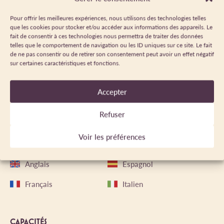
Chèque-Vacances
Chèque
Classic
Pour offrir les meilleures expériences, nous utilisons des technologies telles
Espèces
que les cookies pour stocker et/ou accéder aux informations des appareils. Le
fait de consentir à ces technologies nous permettra de traiter des données
telles que le comportement de navigation ou les ID uniques sur ce site. Le fait
de ne pas consentir ou de retirer son consentement peut avoir un effet négatif
sur certaines caractéristiques et fonctions.
PÉRIODE D'OUVERTURE
Du 01/01/2025 au 10/10/2026 tous les jours.
Accepter
Refuser
LANGUES PARLÉES
Voir les préférences
Anglais
Espagnol
Français
Italien
CAPACITÉS