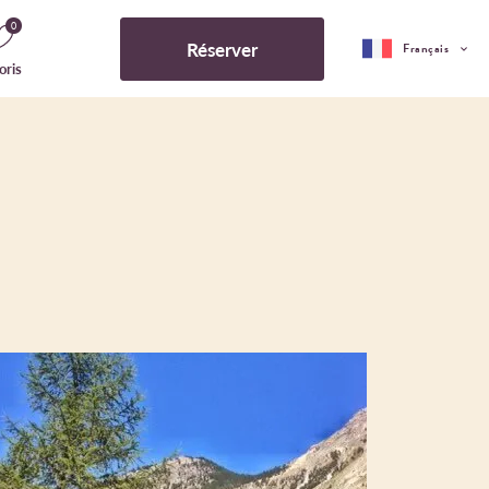
0
Réserver
Français
oris