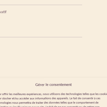
vatif
Gérer le consentement
r offrir les meilleures expériences, nous utilisons des technologies telles que les cooki
r stocker et/ou accéder aux informations des appareils. Le fait de consentir à ces
hnologies nous permettra de traiter des données telles que le comportement de
igation ou les ID uniques sur ce site. Le fait de ne pas consentir ou de retirer son