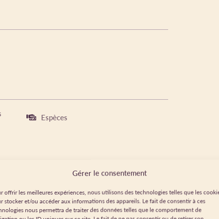
s
Espèces
Gérer le consentement
r offrir les meilleures expériences, nous utilisons des technologies telles que les cooki
h
r stocker et/ou accéder aux informations des appareils. Le fait de consentir à ces
hnologies nous permettra de traiter des données telles que le comportement de
à 18h
igation ou les ID uniques sur ce site. Le fait de ne pas consentir ou de retirer son