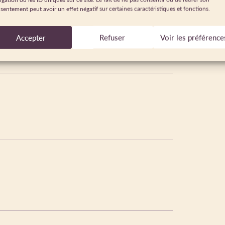
 possibles toute l'année sur rdv par téléphone au
sentement peut avoir un effet négatif sur certaines caractéristiques et fonctions.
Accepter
Refuser
Voir les préférence