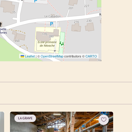
Leaflet
|
©
OpenStreetMap
contributors ©
CARTO
LA GRAVE