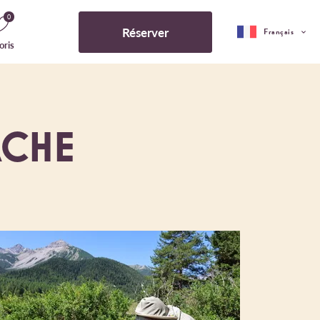
0
Réserver
Français
oris
ACHE