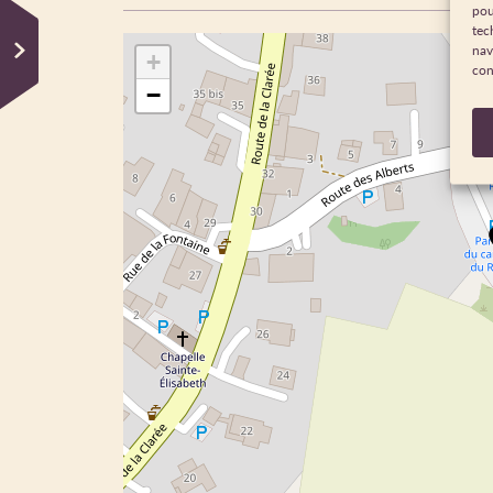
pou
tec
nav
+
con
−