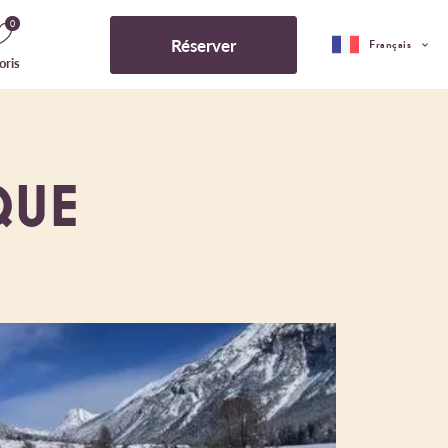
0
Réserver
Français
oris
QUE