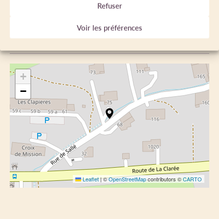
Refuser
J.S.
Voir les préférences
LOCALISATION
+
−
Leaflet
|
©
OpenStreetMap
contributors ©
CARTO